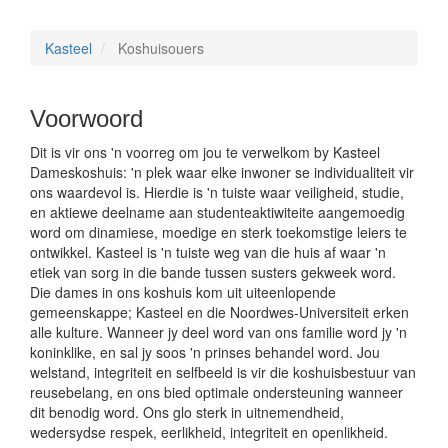
Kasteel
Koshuisouers
Voorwoord
Dit is vir ons 'n voorreg om jou te verwelkom by Kasteel
Dameskoshuis: 'n plek waar elke inwoner se individualiteit vir
ons waardevol is. Hierdie is 'n tuiste waar veiligheid, studie,
en aktiewe deelname aan studenteaktiwiteite aangemoedig
word om dinamiese, moedige en sterk toekomstige leiers te
ontwikkel. Kasteel is 'n tuiste weg van die huis af waar 'n
etiek van sorg in die bande tussen susters gekweek word.
Die dames in ons koshuis kom uit uiteenlopende
gemeenskappe; Kasteel en die Noordwes-Universiteit erken
alle kulture. Wanneer jy deel word van ons familie word jy 'n
koninklike, en sal jy soos 'n prinses behandel word. Jou
welstand, integriteit en selfbeeld is vir die koshuisbestuur van
reusebelang, en ons bied optimale ondersteuning wanneer
dit benodig word. Ons glo sterk in uitnemendheid,
wedersydse respek, eerlikheid, integriteit en openlikheid.